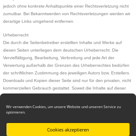
jedoch ohne konkrete Anhaltspunkte einer Rechtsverletzung nicht
zumutbar. Bei Bekanntwerden von Rechtsverletzungen werden wir
derartige Links umgehend entfernen.
Urheberrecht
Die durch die Seitenbetreiber erstellten Inhalte und Werke auf
diesen Seiten unterliegen dem deutschen Urheberrecht. Die
Vervielfältigung, Bearbeitung, Verbreitung und jede Art der
Verwertung außerhalb der Grenzen des Urheberrechtes bedürfen
der schriftlichen Zustimmung des jeweiligen Autors bzw. Erstellers.
Downloads und Kopien dieser Seite sind nur für den privaten, nicht
kommerziellen Gebrauch gestattet. Soweit die Inhalte auf dieser
Seite nicht vom Betreiber erstellt wurden, werden die
Urheberrechte Dritter beachtet. Insbesondere werden Inhalte
Wir verwenden Cookies, um unsere Website und unseren Service zu
Dritter als solche gekennzeichnet. Sollten Sie trotzdem auf eine
optimieren.
Urheberrechtsverletzung aufmerksam werden, bitten wir um einen
entsprechenden Hinweis. Bei Bekanntwerden von
Cookies akzeptieren
Rechtsverletzungen werden wir derartige Inhalte umgehend